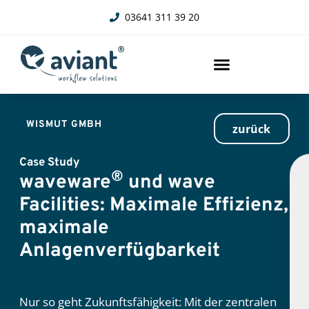
03641 311 39 20
WISMUT GMBH
zurück
Case Study
®
waveware
und wave
Facilities: Maximale Effizienz,
maximale
Anlagenverfügbarkeit
Nur so geht Zukunftsfähigkeit: Mit der zentralen