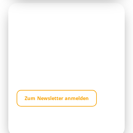
Newsletter
Neues über aviant, unsere Lösungen und
Partner: Mit unserem Newsletter, den wir
regelmäßig per E-Mail versenden, sind Sie immer
up-to-date – melden Sie sich dafür einfach an.
Zum Newsletter anmelden