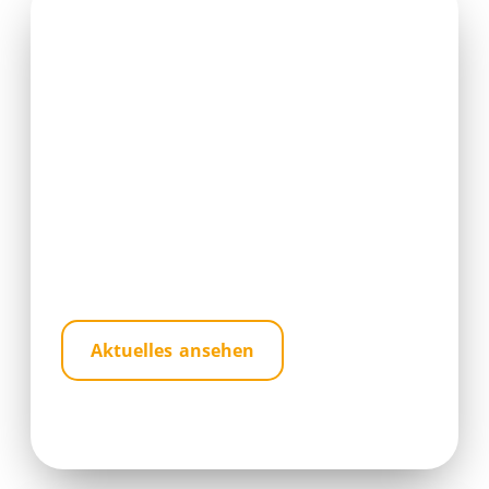
Aktuelles
Anwendertreffen, Messen, Jubiläen und Co.: Hier
sehen Sie, was sich bei der aviant GmbH alles tut.
Vielleicht treffen wir uns ja auf einer unserer
Veranstaltungen?
Aktuelles ansehen